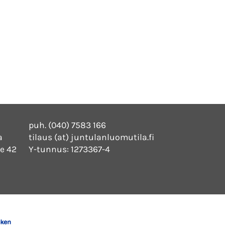
puh. (040) 7583 166
a
tilaus (at) juntulanluomutila.fi
e 42
Y-tunnus: 1273367-4