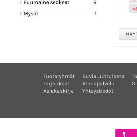
Puuroaine seokset
8
s
Myslit
1
Tuoteryhmät
Kuvia Juntulasta
To
Tarjoukset
Ateriapalvelu
Oi
Asiakaskirje
Yhteystiedot