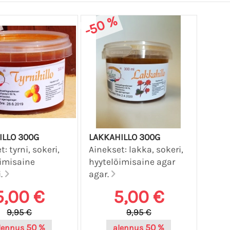
-50 %
ILLO 300G
LAKKAHILLO 300G
: tyrni, sokeri,
Ainekset: lakka, sokeri,
imisaine
hyytelöimisaine agar
i.
agar.
5,00 €
5,00 €
9,95 €
9,95 €
50 %
50 %
lennus
alennus