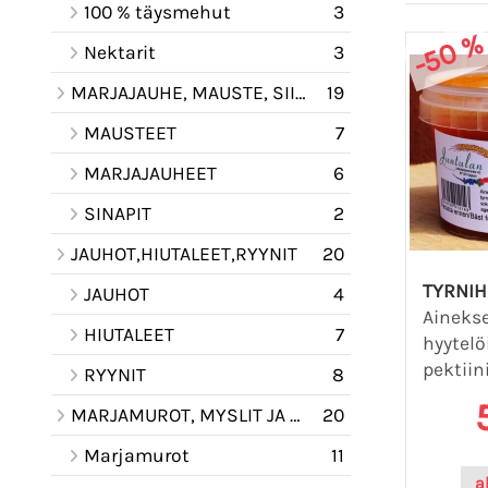
100 % täysmehut
3
-50 %
Nektarit
3
MARJAJAUHE, MAUSTE, SIIRAPPI KASTIKE
19
MAUSTEET
7
MARJAJAUHEET
6
SINAPIT
2
JAUHOT,HIUTALEET,RYYNIT
20
TYRNIH
JAUHOT
4
Ainekset
HIUTALEET
7
hyytelö
pektiin
RYYNIT
8
MARJAMUROT, MYSLIT JA PUUROAINESEOKSET
20
Marjamurot
11
a