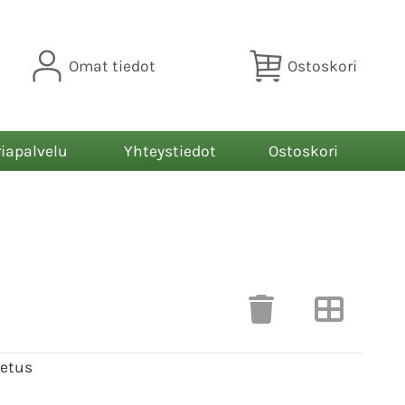
Omat tiedot
Ostoskori
riapalvelu
Yhteystiedot
Ostoskori
letus