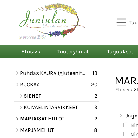
Tuo
Etusivu
Tuoteryhmät
Tarjoukset
Puhdas KAURA (gluteeniton)
13
MARJ
RUOKAA
20
Etusivu
> 
SIENET
2
KUIVAELINTARVIKKEET
9
Järje
MARJAISAT HILLOT
2
Ni
MARJAMEHUT
8
Ni