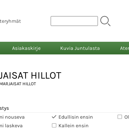
teryhmät
Asiakaskirje
Kuvia Juntulasta
Ate
AISAT HILLOT
MARJAISAT HILLOT
stys
mi nouseva
Edullisin ensin
O
mi laskeva
Kallein ensin