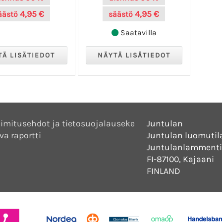
4,95 €
4,95 €
äästö
säästö
Saatavilla
imitusehdot ja tietosuojalauseke
Juntulan
va raportti
Juntulan luomutil
Juntulanlammenti
FI-87100, Kajaani
FINLAND