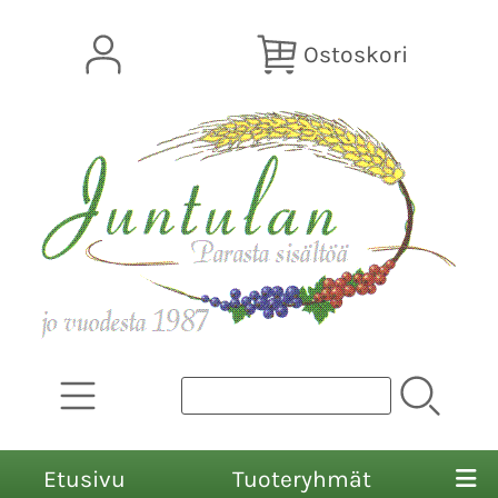
Ostoskori
Etusivu
Tuoteryhmät