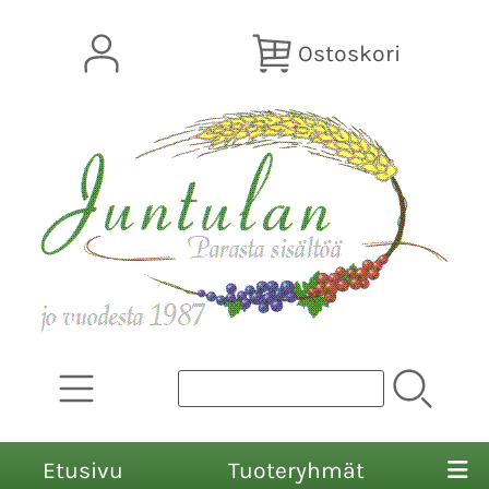
Ostoskori
Etusivu
Tuoteryhmät