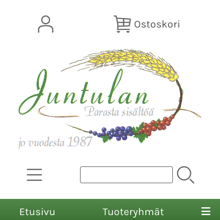
Ostoskori
Etusivu
Tuoteryhmät