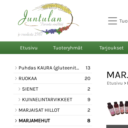
Tuo
Etusivu
Tuoteryhmät
Tarjoukset
Puhdas KAURA (gluteeniton)
13
MAR
RUOKAA
20
Etusivu
>
SIENET
2
KUIVAELINTARVIKKEET
9
MARJAISAT HILLOT
2
MARJAMEHUT
8