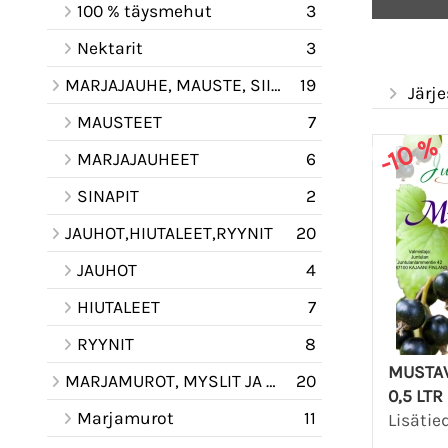
100 % täysmehut
3
Nektarit
3
MARJAJAUHE, MAUSTE, SIIRAPPI KASTIKE
19
Järje
MAUSTEET
7
-10 %
MARJAJAUHEET
6
SINAPIT
2
JAUHOT,HIUTALEET,RYYNIT
20
JAUHOT
4
HIUTALEET
7
RYYNIT
8
MUSTAV
MARJAMUROT, MYSLIT JA PUUROAINESEOKSET
20
0,5 LTR
Marjamurot
11
Lisätie