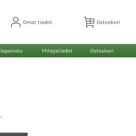
Omat tiedot
Ostoskori
riapalvelu
Yhteystiedot
Ostoskori
.