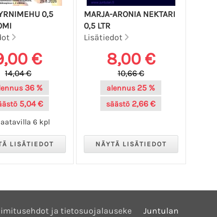
TYRNIMEHU 0,5
MARJA-ARONIA NEKTARI
OMI
0,5 LTR
dot
Lisätiedot
9,00 €
8,00 €
14,04 €
10,66 €
36 %
25 %
lennus
alennus
5,04 €
2,66 €
äästö
säästö
aatavilla 6 kpl
imitusehdot ja tietosuojalauseke
Juntulan