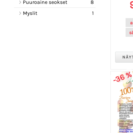
Puuroaine seokset
8
Myslit
1
a
s
-36 %