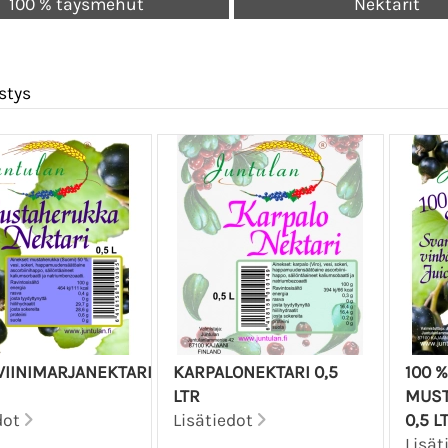
100 % täysmehut
Nektarit
stys
IINIMARJANEKTARI
KARPALONEKTARI 0,5
100 %
LTR
MUST
dot
Lisätiedot
0,5 L
Lisät