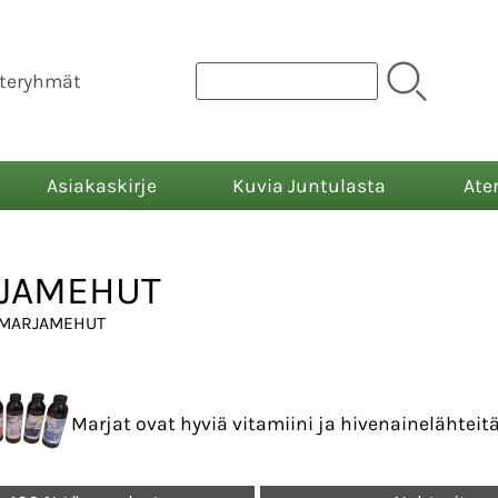
teryhmät
Asiakaskirje
Kuvia Juntulasta
Ate
JAMEHUT
 MARJAMEHUT
Marjat ovat hyviä vitamiini ja hivenainelähteitä