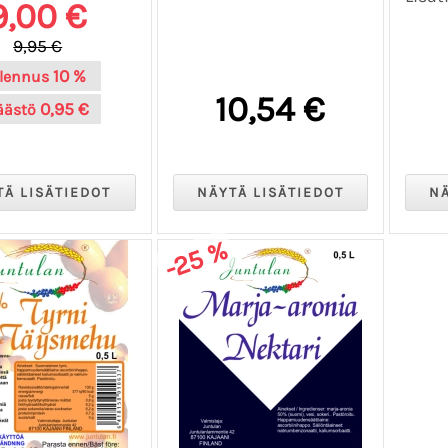
9,00 €
9,95 €
10 %
lennus
10,54 €
0,95 €
äästö
-25 %