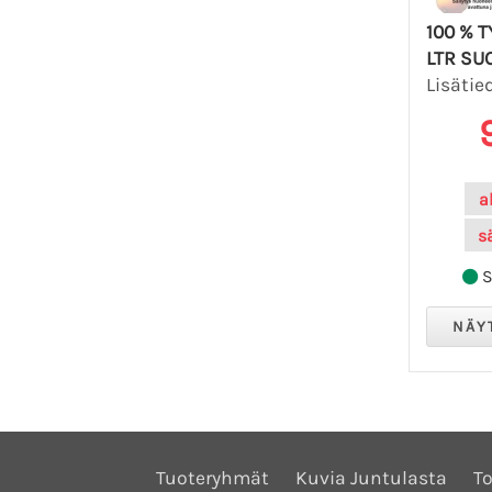
100 % 
LTR SU
Lisätie
a
s
S
Tuoteryhmät
Kuvia Juntulasta
To