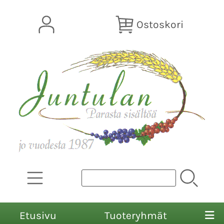
Ostoskori
Etusivu
Tuoteryhmät