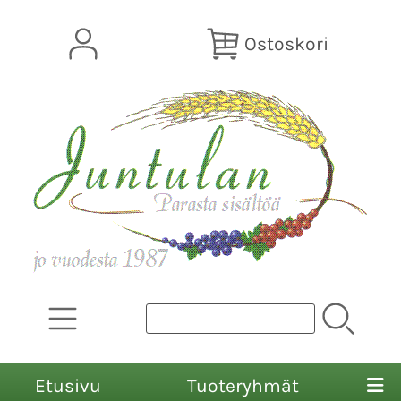
Ostoskori
Etusivu
Tuoteryhmät