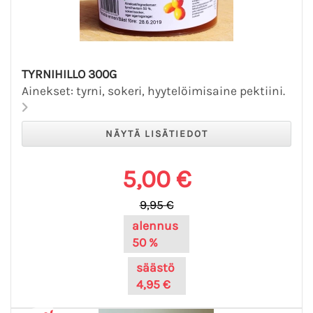
TYRNIHILLO 300G
Ainekset: tyrni, sokeri, hyytelöimisaine pektiini.
5,00 €
9,95 €
alennus
50 %
säästö
4,95 €