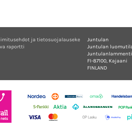
imitusehdot ja tietosuojalauseke
Juntulan
va raportti
Juntulan luomutil
Juntulanlammenti
FI-87100, Kajaani
FINLAND