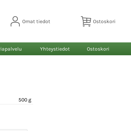
Omat tiedot
Ostoskori
riapalvelu
Yhteystiedot
Ostoskori
500 g