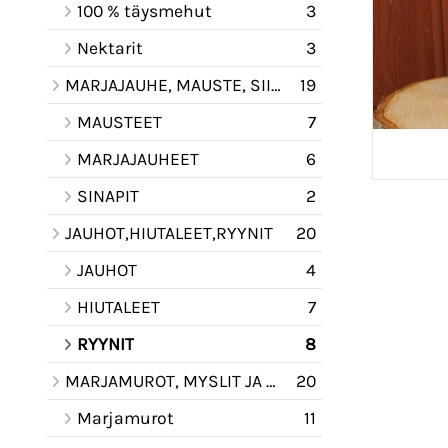
100 % täysmehut
3
Nektarit
3
MARJAJAUHE, MAUSTE, SIIRAPPI KASTIKE
19
MAUSTEET
7
MARJAJAUHEET
6
SINAPIT
2
JAUHOT,HIUTALEET,RYYNIT
20
JAUHOT
4
HIUTALEET
7
RYYNIT
8
MARJAMUROT, MYSLIT JA PUUROAINESEOKSET
20
Marjamurot
11