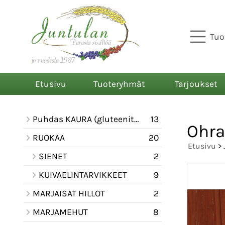
Tuo
Etusivu
Tuoteryhmät
Tarjoukset
Puhdas KAURA (gluteeniton)
13
Ohra
RUOKAA
20
Etusivu
>
SIENET
2
KUIVAELINTARVIKKEET
9
MARJAISAT HILLOT
2
MARJAMEHUT
8