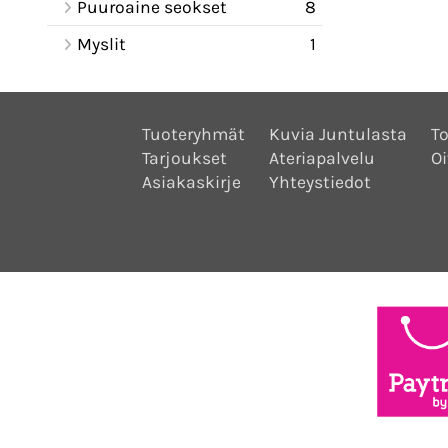
Puuroaine seokset
8
Myslit
1
Tuoteryhmät
Kuvia Juntulasta
To
Tarjoukset
Ateriapalvelu
Oi
Asiakaskirje
Yhteystiedot