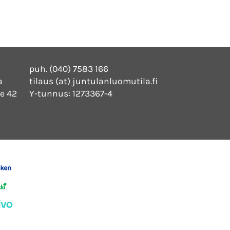
puh. (040) 7583 166
a
tilaus (at) juntulanluomutila.fi
e 42
Y-tunnus: 1273367-4