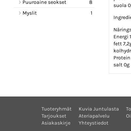
Puuroaine seokset
8
suola 
Myslit
1
Ingredi
Närings
Energi 
fett 7,
kolhydr
Protein
salt 0g
Tuoteryhmät
Kuvia Juntulasta
To
Tarjoukset
Ateriapalvelu
Oi
Asiakaskirje
Yhteystiedot