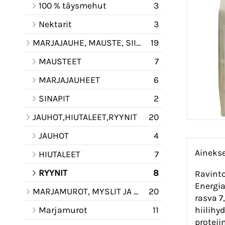
100 % täysmehut
3
Nektarit
3
MARJAJAUHE, MAUSTE, SIIRAPPI KASTIKE
19
MAUSTEET
7
MARJAJAUHEET
6
SINAPIT
2
JAUHOT,HIUTALEET,RYYNIT
20
JAUHOT
4
Ainekse
HIUTALEET
7
RYYNIT
8
Ravinto
Energia
MARJAMUROT, MYSLIT JA PUUROAINESEOKSET
20
rasva 7
hiilihy
Marjamurot
11
proteii