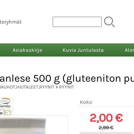
teryhmät
Asiakaskirje
Kuvia Juntulasta
Ate
anlese 500 g (gluteeniton 
JAUHOT,HIUTALEET,RYYNIT
>
RYYNIT
Koko
2,00 €
2,99 €