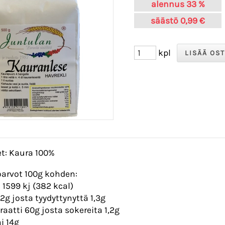
alennus
33 %
säästö
0,99 €
kpl
t: Kaura 100%
arvot 100g kohden:
 1599 kj (382 kcal)
,2g josta tyydyttynyttä 1,3g
draatti 60g josta sokereita 1,2g
ni 14g