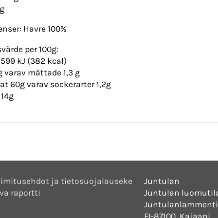
0g
enser: Havre 100%
värde per 100g:
1599 kJ (382 kcal)
2g varav mättade 1,3 g
at 60g varav sockerarter 1,2g
 14g
imitusehdot ja tietosuojalauseke
Juntulan
va raportti
Juntulan luomutil
Juntulanlammenti
FI-87100, Kajaani