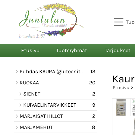
Tuo
Etusivu
Tuoteryhmät
Tarjoukset
Puhdas KAURA (gluteeniton)
13
Kaur
RUOKAA
20
Etusivu
>
SIENET
2
KUIVAELINTARVIKKEET
9
MARJAISAT HILLOT
2
MARJAMEHUT
8