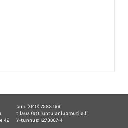
puh. (040) 7583 166
a
tilaus (at) juntulanluomutila.fi
e 42
Y-tunnus: 1273367-4