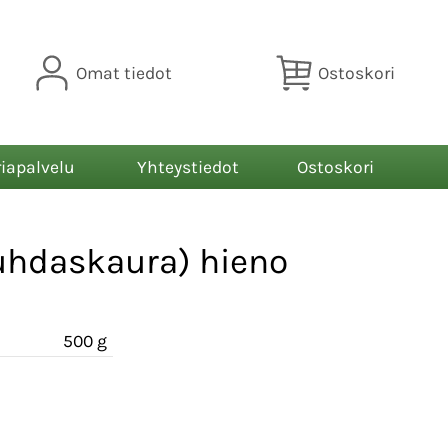
Omat tiedot
Ostoskori
riapalvelu
Yhteystiedot
Ostoskori
puhdaskaura) hieno
500 g