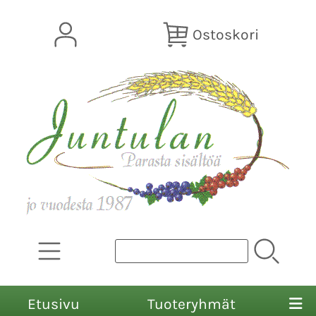
Ostoskori
Etusivu
Tuoteryhmät