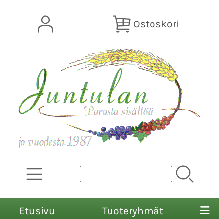
Ostoskori
Etusivu
Tuoteryhmät