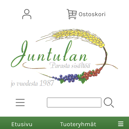
Ostoskori
Etusivu
Tuoteryhmät