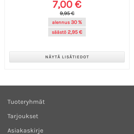
7,00 €
9,95 €
30 %
alennus
2,95 €
säästö
Tuoteryhmät
Tarjoukset
Asiakaskirje