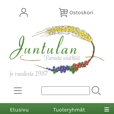
Ostoskori
Etusivu
Tuoteryhmät