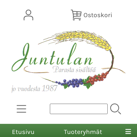
Ostoskori
Etusivu
Tuoteryhmät