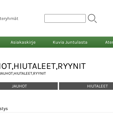
teryhmät
Asiakaskirje
Kuvia Juntulasta
Ate
OT,HIUTALEET,RYYNIT
JAUHOT,HIUTALEET,RYYNIT
JAUHOT
HIUTALEET
stys