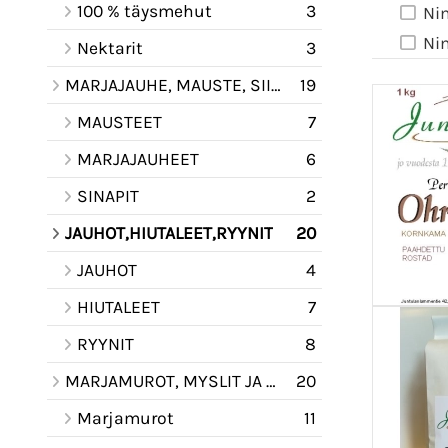
100 % täysmehut
3
Ni
Ni
Nektarit
3
MARJAJAUHE, MAUSTE, SIIRAPPI KASTIKE
19
MAUSTEET
7
MARJAJAUHEET
6
SINAPIT
2
JAUHOT,HIUTALEET,RYYNIT
20
JAUHOT
4
HIUTALEET
7
RYYNIT
8
MARJAMUROT, MYSLIT JA PUUROAINESEOKSET
20
Marjamurot
11