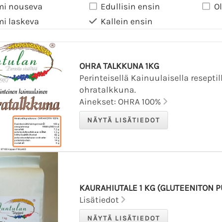
mi nouseva
Edullisin ensin
O
mi laskeva
Kallein ensin
OHRA TALKKUNA 1KG
Perinteisellä Kainuulaisella resepti
ohratalkkuna.
Ainekset: OHRA 100%
KAURAHIUTALE 1 KG (GLUTEENITON
Lisätiedot