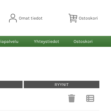
Omat tiedot
Ostoskori
riapalvelu
Yhteystiedot
Ostoskori
RYYNIT