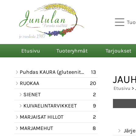
Tuo
Etusivu
Tuoteryhmät
Tarjoukset
Puhdas KAURA (gluteeniton)
13
JAUH
RUOKAA
20
Etusivu
> 
SIENET
2
KUIVAELINTARVIKKEET
9
MARJAISAT HILLOT
2
MARJAMEHUT
8
Järje