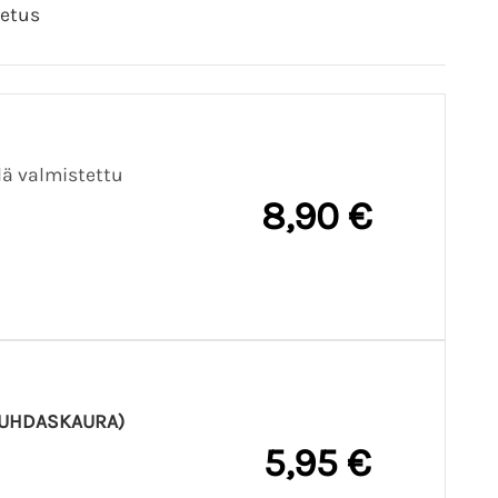
letus
llä valmistettu
8,90 €
 PUHDASKAURA)
5,95 €