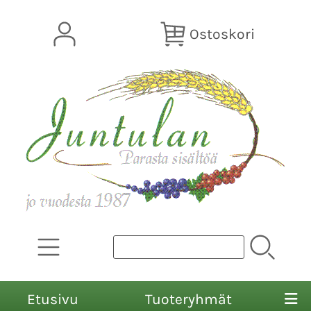
Ostoskori
Etusivu
Tuoteryhmät